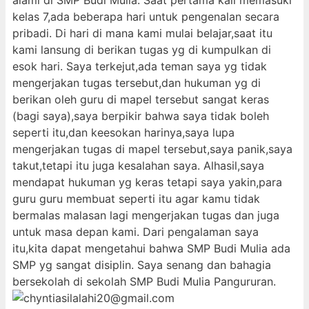
alami di SMP Budi Mulia. Saat pertama kali memasuki
kelas 7,ada beberapa hari untuk pengenalan secara
pribadi. Di hari di mana kami mulai belajar,saat itu
kami lansung di berikan tugas yg di kumpulkan di
esok hari. Saya terkejut,ada teman saya yg tidak
mengerjakan tugas tersebut,dan hukuman yg di
berikan oleh guru di mapel tersebut sangat keras
(bagi saya),saya berpikir bahwa saya tidak boleh
seperti itu,dan keesokan harinya,saya lupa
mengerjakan tugas di mapel tersebut,saya panik,saya
takut,tetapi itu juga kesalahan saya. Alhasil,saya
mendapat hukuman yg keras tetapi saya yakin,para
guru guru membuat seperti itu agar kamu tidak
bermalas malasan lagi mengerjakan tugas dan juga
untuk masa depan kami. Dari pengalaman saya
itu,kita dapat mengetahui bahwa SMP Budi Mulia ada
SMP yg sangat disiplin. Saya senang dan bahagia
bersekolah di sekolah SMP Budi Mulia Pangururan.