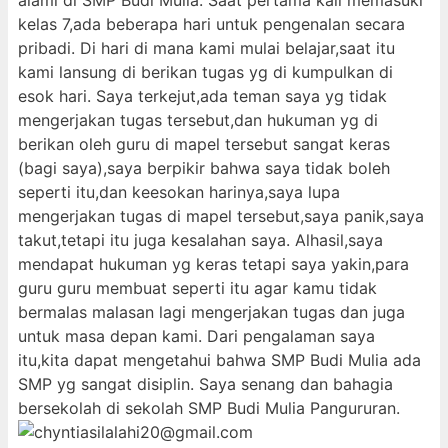
alami di SMP Budi Mulia. Saat pertama kali memasuki
kelas 7,ada beberapa hari untuk pengenalan secara
pribadi. Di hari di mana kami mulai belajar,saat itu
kami lansung di berikan tugas yg di kumpulkan di
esok hari. Saya terkejut,ada teman saya yg tidak
mengerjakan tugas tersebut,dan hukuman yg di
berikan oleh guru di mapel tersebut sangat keras
(bagi saya),saya berpikir bahwa saya tidak boleh
seperti itu,dan keesokan harinya,saya lupa
mengerjakan tugas di mapel tersebut,saya panik,saya
takut,tetapi itu juga kesalahan saya. Alhasil,saya
mendapat hukuman yg keras tetapi saya yakin,para
guru guru membuat seperti itu agar kamu tidak
bermalas malasan lagi mengerjakan tugas dan juga
untuk masa depan kami. Dari pengalaman saya
itu,kita dapat mengetahui bahwa SMP Budi Mulia ada
SMP yg sangat disiplin. Saya senang dan bahagia
bersekolah di sekolah SMP Budi Mulia Pangururan.