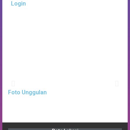
Login
JADWAL PERTANDINGAN FUTSAL
TINGKAT SD
Dengan Mentari Yang Cerah Memberikan Semangat
Foto Unggulan
Baru Untuk Persiapan Yang Lebih Matang