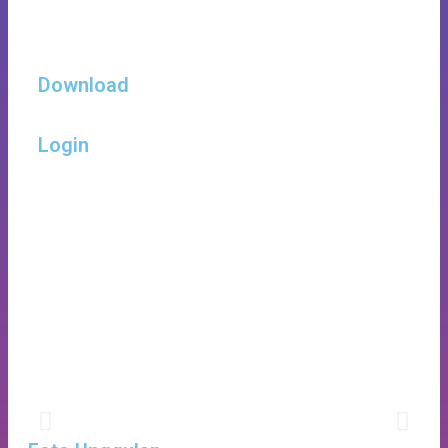
Download
Login
JADWAL PERTANDINGAN FUTSAL
TINGKAT SD
Dengan Mentari Yang Cerah Memberikan Semangat