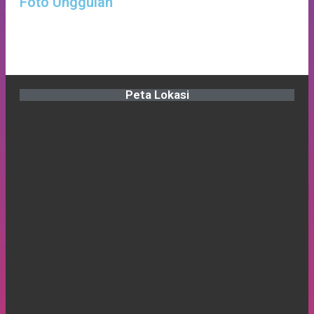
Foto Unggulan
Baru Untuk Persiapan Yang Lebih Matang
Peta Lokasi