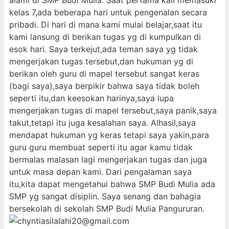
alami di SMP Budi Mulia. Saat pertama kali memasuki
kelas 7,ada beberapa hari untuk pengenalan secara
pribadi. Di hari di mana kami mulai belajar,saat itu
kami lansung di berikan tugas yg di kumpulkan di
esok hari. Saya terkejut,ada teman saya yg tidak
mengerjakan tugas tersebut,dan hukuman yg di
berikan oleh guru di mapel tersebut sangat keras
(bagi saya),saya berpikir bahwa saya tidak boleh
seperti itu,dan keesokan harinya,saya lupa
mengerjakan tugas di mapel tersebut,saya panik,saya
takut,tetapi itu juga kesalahan saya. Alhasil,saya
mendapat hukuman yg keras tetapi saya yakin,para
guru guru membuat seperti itu agar kamu tidak
bermalas malasan lagi mengerjakan tugas dan juga
untuk masa depan kami. Dari pengalaman saya
itu,kita dapat mengetahui bahwa SMP Budi Mulia ada
SMP yg sangat disiplin. Saya senang dan bahagia
bersekolah di sekolah SMP Budi Mulia Pangururan.