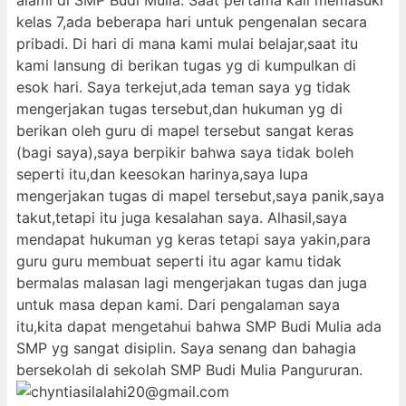
alami di SMP Budi Mulia. Saat pertama kali memasuki
kelas 7,ada beberapa hari untuk pengenalan secara
pribadi. Di hari di mana kami mulai belajar,saat itu
kami lansung di berikan tugas yg di kumpulkan di
esok hari. Saya terkejut,ada teman saya yg tidak
mengerjakan tugas tersebut,dan hukuman yg di
berikan oleh guru di mapel tersebut sangat keras
(bagi saya),saya berpikir bahwa saya tidak boleh
seperti itu,dan keesokan harinya,saya lupa
mengerjakan tugas di mapel tersebut,saya panik,saya
takut,tetapi itu juga kesalahan saya. Alhasil,saya
mendapat hukuman yg keras tetapi saya yakin,para
guru guru membuat seperti itu agar kamu tidak
bermalas malasan lagi mengerjakan tugas dan juga
untuk masa depan kami. Dari pengalaman saya
itu,kita dapat mengetahui bahwa SMP Budi Mulia ada
SMP yg sangat disiplin. Saya senang dan bahagia
bersekolah di sekolah SMP Budi Mulia Pangururan.