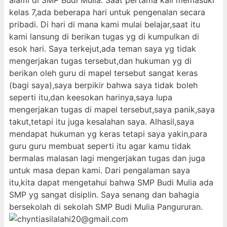
alami di SMP Budi Mulia. Saat pertama kali memasuki
kelas 7,ada beberapa hari untuk pengenalan secara
pribadi. Di hari di mana kami mulai belajar,saat itu
kami lansung di berikan tugas yg di kumpulkan di
esok hari. Saya terkejut,ada teman saya yg tidak
mengerjakan tugas tersebut,dan hukuman yg di
berikan oleh guru di mapel tersebut sangat keras
(bagi saya),saya berpikir bahwa saya tidak boleh
seperti itu,dan keesokan harinya,saya lupa
mengerjakan tugas di mapel tersebut,saya panik,saya
takut,tetapi itu juga kesalahan saya. Alhasil,saya
mendapat hukuman yg keras tetapi saya yakin,para
guru guru membuat seperti itu agar kamu tidak
bermalas malasan lagi mengerjakan tugas dan juga
untuk masa depan kami. Dari pengalaman saya
itu,kita dapat mengetahui bahwa SMP Budi Mulia ada
SMP yg sangat disiplin. Saya senang dan bahagia
bersekolah di sekolah SMP Budi Mulia Pangururan.