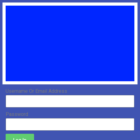
Username Or Email Address
Password
Log In