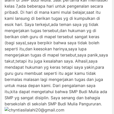
alami di SMP Budi Mulia. Saat pertama kali memasuki
kelas 7,ada beberapa hari untuk pengenalan secara
pribadi. Di hari di mana kami mulai belajar,saat itu
kami lansung di berikan tugas yg di kumpulkan di
esok hari. Saya terkejut,ada teman saya yg tidak
mengerjakan tugas tersebut,dan hukuman yg di
berikan oleh guru di mapel tersebut sangat keras
(bagi saya),saya berpikir bahwa saya tidak boleh
seperti itu,dan keesokan harinya,saya lupa
mengerjakan tugas di mapel tersebut,saya panik,saya
takut,tetapi itu juga kesalahan saya. Alhasil,saya
mendapat hukuman yg keras tetapi saya yakin,para
guru guru membuat seperti itu agar kamu tidak
bermalas malasan lagi mengerjakan tugas dan juga
untuk masa depan kami. Dari pengalaman saya
itu,kita dapat mengetahui bahwa SMP Budi Mulia ada
SMP yg sangat disiplin. Saya senang dan bahagia
bersekolah di sekolah SMP Budi Mulia Pangururan.