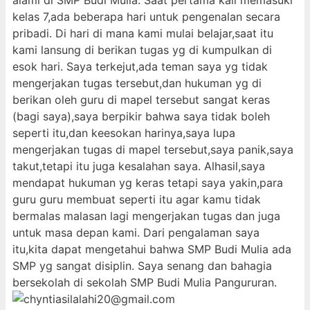
alami di SMP Budi Mulia. Saat pertama kali memasuki
kelas 7,ada beberapa hari untuk pengenalan secara
pribadi. Di hari di mana kami mulai belajar,saat itu
kami lansung di berikan tugas yg di kumpulkan di
esok hari. Saya terkejut,ada teman saya yg tidak
mengerjakan tugas tersebut,dan hukuman yg di
berikan oleh guru di mapel tersebut sangat keras
(bagi saya),saya berpikir bahwa saya tidak boleh
seperti itu,dan keesokan harinya,saya lupa
mengerjakan tugas di mapel tersebut,saya panik,saya
takut,tetapi itu juga kesalahan saya. Alhasil,saya
mendapat hukuman yg keras tetapi saya yakin,para
guru guru membuat seperti itu agar kamu tidak
bermalas malasan lagi mengerjakan tugas dan juga
untuk masa depan kami. Dari pengalaman saya
itu,kita dapat mengetahui bahwa SMP Budi Mulia ada
SMP yg sangat disiplin. Saya senang dan bahagia
bersekolah di sekolah SMP Budi Mulia Pangururan.