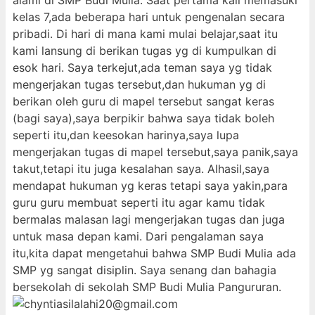
alami di SMP Budi Mulia. Saat pertama kali memasuki
kelas 7,ada beberapa hari untuk pengenalan secara
pribadi. Di hari di mana kami mulai belajar,saat itu
kami lansung di berikan tugas yg di kumpulkan di
esok hari. Saya terkejut,ada teman saya yg tidak
mengerjakan tugas tersebut,dan hukuman yg di
berikan oleh guru di mapel tersebut sangat keras
(bagi saya),saya berpikir bahwa saya tidak boleh
seperti itu,dan keesokan harinya,saya lupa
mengerjakan tugas di mapel tersebut,saya panik,saya
takut,tetapi itu juga kesalahan saya. Alhasil,saya
mendapat hukuman yg keras tetapi saya yakin,para
guru guru membuat seperti itu agar kamu tidak
bermalas malasan lagi mengerjakan tugas dan juga
untuk masa depan kami. Dari pengalaman saya
itu,kita dapat mengetahui bahwa SMP Budi Mulia ada
SMP yg sangat disiplin. Saya senang dan bahagia
bersekolah di sekolah SMP Budi Mulia Pangururan.