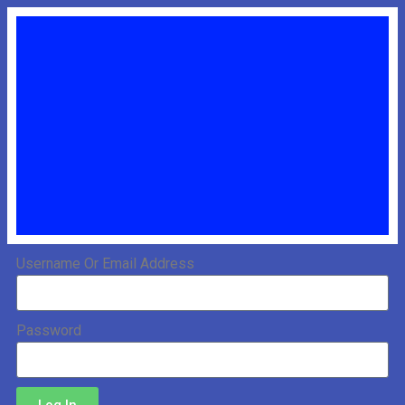
Username Or Email Address
Password
Log In