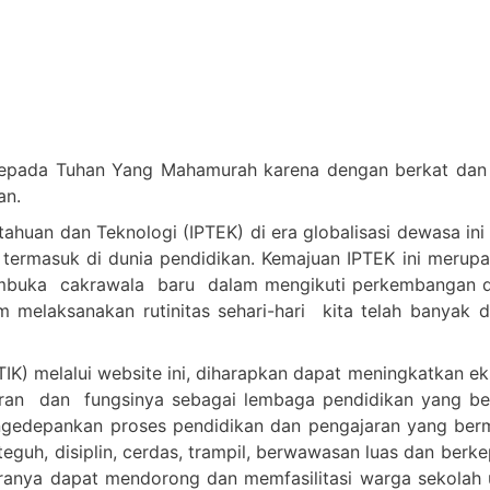
epada Tuhan Yang Mahamurah karena dengan berkat dan c
an.
huan dan Teknologi (IPTEK) di era globalisasi dewasa ini
 termasuk di dunia pendidikan. Kemajuan IPTEK ini merup
embuka cakrawala baru dalam mengikuti perkembangan d
melaksanakan rutinitas sehari-hari kita telah banyak 
IK) melalui website ini, diharapkan dapat meningkatkan e
n dan fungsinya sebagai lembaga pendidikan yang berkua
n mengedepankan proses pendidikan dan pengajaran yang 
teguh, disiplin, cerdas, trampil, berwawasan luas dan berk
anya dapat mendorong dan memfasilitasi warga sekolah u