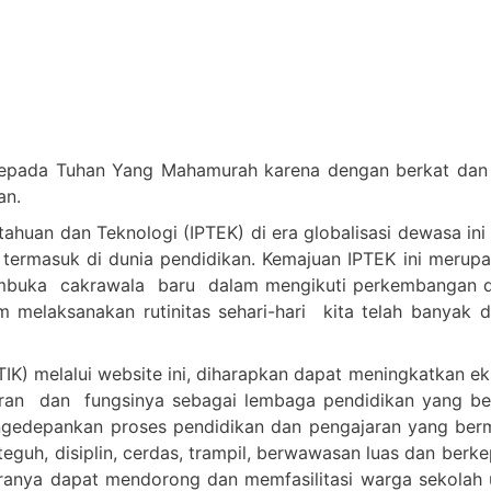
epada Tuhan Yang Mahamurah karena dengan berkat dan c
an.
huan dan Teknologi (IPTEK) di era globalisasi dewasa ini
 termasuk di dunia pendidikan. Kemajuan IPTEK ini merup
embuka cakrawala baru dalam mengikuti perkembangan d
melaksanakan rutinitas sehari-hari kita telah banyak 
IK) melalui website ini, diharapkan dapat meningkatkan e
n dan fungsinya sebagai lembaga pendidikan yang berkua
n mengedepankan proses pendidikan dan pengajaran yang 
teguh, disiplin, cerdas, trampil, berwawasan luas dan berk
anya dapat mendorong dan memfasilitasi warga sekolah u