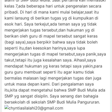
alami di SMP Budi Mulia. Saat pertama kali memasuki
kelas 7,ada beberapa hari untuk pengenalan secara
pribadi. Di hari di mana kami mulai belajar,saat itu
kami lansung di berikan tugas yg di kumpulkan di
esok hari. Saya terkejut,ada teman saya yg tidak
mengerjakan tugas tersebut,dan hukuman yg di
berikan oleh guru di mapel tersebut sangat keras
(bagi saya),saya berpikir bahwa saya tidak boleh
seperti itu,dan keesokan harinya,saya lupa
mengerjakan tugas di mapel tersebut,saya panik,saya
takut,tetapi itu juga kesalahan saya. Alhasil,saya
mendapat hukuman yg keras tetapi saya yakin,para
guru guru membuat seperti itu agar kamu tidak
bermalas malasan lagi mengerjakan tugas dan juga
untuk masa depan kami. Dari pengalaman saya
itu,kita dapat mengetahui bahwa SMP Budi Mulia ada
SMP yg sangat disiplin. Saya senang dan bahagia
bersekolah di sekolah SMP Budi Mulia Pangururan.