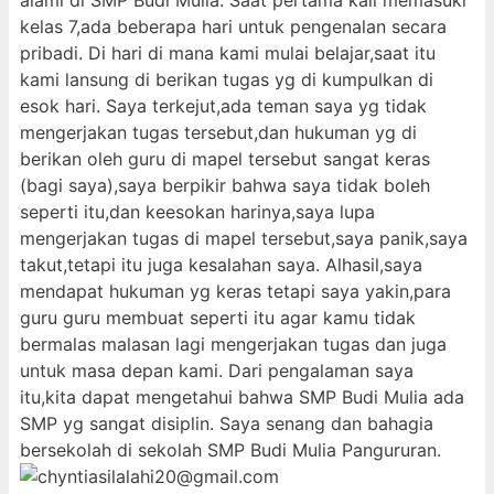
alami di SMP Budi Mulia. Saat pertama kali memasuki
kelas 7,ada beberapa hari untuk pengenalan secara
pribadi. Di hari di mana kami mulai belajar,saat itu
kami lansung di berikan tugas yg di kumpulkan di
esok hari. Saya terkejut,ada teman saya yg tidak
mengerjakan tugas tersebut,dan hukuman yg di
berikan oleh guru di mapel tersebut sangat keras
(bagi saya),saya berpikir bahwa saya tidak boleh
seperti itu,dan keesokan harinya,saya lupa
mengerjakan tugas di mapel tersebut,saya panik,saya
takut,tetapi itu juga kesalahan saya. Alhasil,saya
mendapat hukuman yg keras tetapi saya yakin,para
guru guru membuat seperti itu agar kamu tidak
bermalas malasan lagi mengerjakan tugas dan juga
untuk masa depan kami. Dari pengalaman saya
itu,kita dapat mengetahui bahwa SMP Budi Mulia ada
SMP yg sangat disiplin. Saya senang dan bahagia
bersekolah di sekolah SMP Budi Mulia Pangururan.