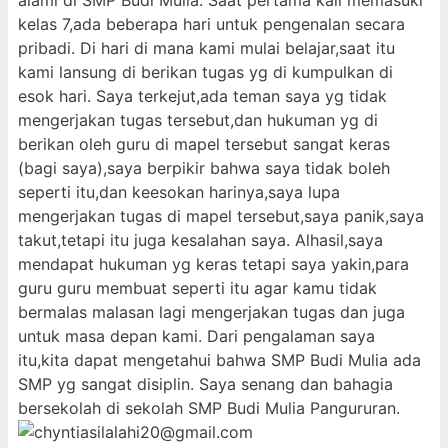
alami di SMP Budi Mulia. Saat pertama kali memasuki
kelas 7,ada beberapa hari untuk pengenalan secara
pribadi. Di hari di mana kami mulai belajar,saat itu
kami lansung di berikan tugas yg di kumpulkan di
esok hari. Saya terkejut,ada teman saya yg tidak
mengerjakan tugas tersebut,dan hukuman yg di
berikan oleh guru di mapel tersebut sangat keras
(bagi saya),saya berpikir bahwa saya tidak boleh
seperti itu,dan keesokan harinya,saya lupa
mengerjakan tugas di mapel tersebut,saya panik,saya
takut,tetapi itu juga kesalahan saya. Alhasil,saya
mendapat hukuman yg keras tetapi saya yakin,para
guru guru membuat seperti itu agar kamu tidak
bermalas malasan lagi mengerjakan tugas dan juga
untuk masa depan kami. Dari pengalaman saya
itu,kita dapat mengetahui bahwa SMP Budi Mulia ada
SMP yg sangat disiplin. Saya senang dan bahagia
bersekolah di sekolah SMP Budi Mulia Pangururan.