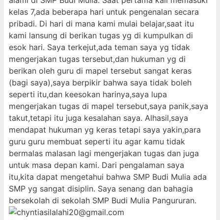
alami di SMP Budi Mulia. Saat pertama kali memasuki
kelas 7,ada beberapa hari untuk pengenalan secara
pribadi. Di hari di mana kami mulai belajar,saat itu
kami lansung di berikan tugas yg di kumpulkan di
esok hari. Saya terkejut,ada teman saya yg tidak
mengerjakan tugas tersebut,dan hukuman yg di
berikan oleh guru di mapel tersebut sangat keras
(bagi saya),saya berpikir bahwa saya tidak boleh
seperti itu,dan keesokan harinya,saya lupa
mengerjakan tugas di mapel tersebut,saya panik,saya
takut,tetapi itu juga kesalahan saya. Alhasil,saya
mendapat hukuman yg keras tetapi saya yakin,para
guru guru membuat seperti itu agar kamu tidak
bermalas malasan lagi mengerjakan tugas dan juga
untuk masa depan kami. Dari pengalaman saya
itu,kita dapat mengetahui bahwa SMP Budi Mulia ada
SMP yg sangat disiplin. Saya senang dan bahagia
bersekolah di sekolah SMP Budi Mulia Pangururan.