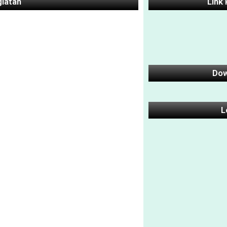
giatan
Link
Dow
L