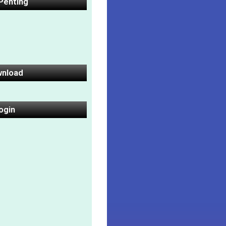
 Penting
nload
ogin