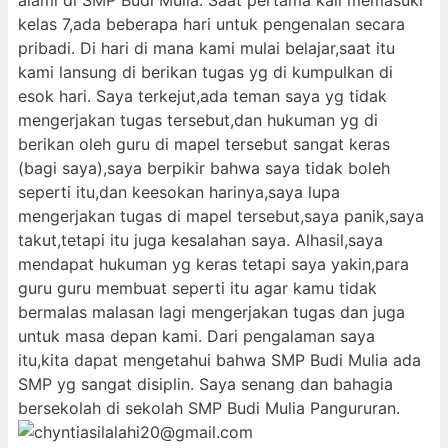
alami di SMP Budi Mulia. Saat pertama kali memasuki
kelas 7,ada beberapa hari untuk pengenalan secara
pribadi. Di hari di mana kami mulai belajar,saat itu
kami lansung di berikan tugas yg di kumpulkan di
esok hari. Saya terkejut,ada teman saya yg tidak
mengerjakan tugas tersebut,dan hukuman yg di
berikan oleh guru di mapel tersebut sangat keras
(bagi saya),saya berpikir bahwa saya tidak boleh
seperti itu,dan keesokan harinya,saya lupa
mengerjakan tugas di mapel tersebut,saya panik,saya
takut,tetapi itu juga kesalahan saya. Alhasil,saya
mendapat hukuman yg keras tetapi saya yakin,para
guru guru membuat seperti itu agar kamu tidak
bermalas malasan lagi mengerjakan tugas dan juga
untuk masa depan kami. Dari pengalaman saya
itu,kita dapat mengetahui bahwa SMP Budi Mulia ada
SMP yg sangat disiplin. Saya senang dan bahagia
bersekolah di sekolah SMP Budi Mulia Pangururan.