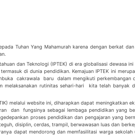
epada Tuhan Yang Mahamurah karena dengan berkat dan c
an.
huan dan Teknologi (IPTEK) di era globalisasi dewasa ini
 termasuk di dunia pendidikan. Kemajuan IPTEK ini merup
embuka cakrawala baru dalam mengikuti perkembangan d
melaksanakan rutinitas sehari-hari kita telah banyak 
IK) melalui website ini, diharapkan dapat meningkatkan e
n dan fungsinya sebagai lembaga pendidikan yang berkua
n mengedepankan proses pendidikan dan pengajaran yang 
teguh, disiplin, cerdas, trampil, berwawasan luas dan berk
anya dapat mendorong dan memfasilitasi warga sekolah u