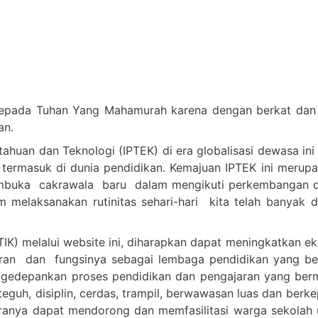
epada Tuhan Yang Mahamurah karena dengan berkat dan c
an.
huan dan Teknologi (IPTEK) di era globalisasi dewasa ini
 termasuk di dunia pendidikan. Kemajuan IPTEK ini merup
embuka cakrawala baru dalam mengikuti perkembangan d
melaksanakan rutinitas sehari-hari kita telah banyak 
IK) melalui website ini, diharapkan dapat meningkatkan e
n dan fungsinya sebagai lembaga pendidikan yang berkua
n mengedepankan proses pendidikan dan pengajaran yang 
teguh, disiplin, cerdas, trampil, berwawasan luas dan berk
anya dapat mendorong dan memfasilitasi warga sekolah u