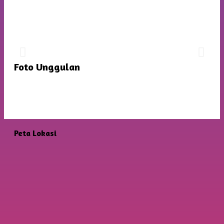
JADWAL PERTANDINGAN FUTSAL
TINGKAT SD
Dengan Mentari Yang Cerah Memberikan Semangat
Foto Unggulan
Baru Untuk Persiapan Yang Lebih Matang
Peta Lokasi