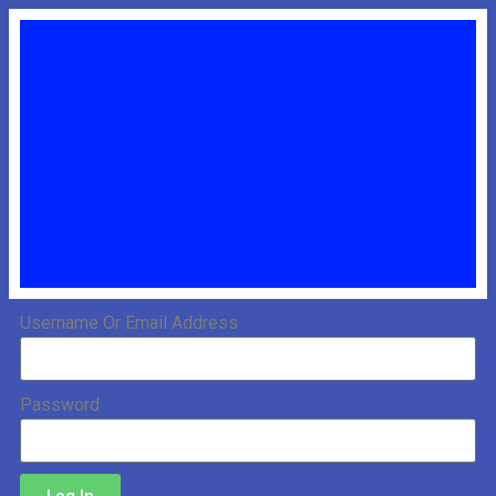
Username Or Email Address
Password
Log In