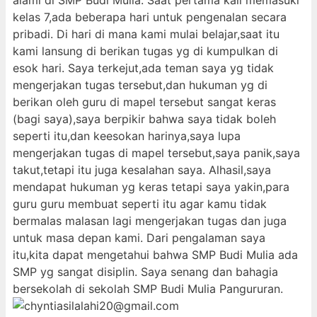
alami di SMP Budi Mulia. Saat pertama kali memasuki
kelas 7,ada beberapa hari untuk pengenalan secara
pribadi. Di hari di mana kami mulai belajar,saat itu
kami lansung di berikan tugas yg di kumpulkan di
esok hari. Saya terkejut,ada teman saya yg tidak
mengerjakan tugas tersebut,dan hukuman yg di
berikan oleh guru di mapel tersebut sangat keras
(bagi saya),saya berpikir bahwa saya tidak boleh
seperti itu,dan keesokan harinya,saya lupa
mengerjakan tugas di mapel tersebut,saya panik,saya
takut,tetapi itu juga kesalahan saya. Alhasil,saya
mendapat hukuman yg keras tetapi saya yakin,para
guru guru membuat seperti itu agar kamu tidak
bermalas malasan lagi mengerjakan tugas dan juga
untuk masa depan kami. Dari pengalaman saya
itu,kita dapat mengetahui bahwa SMP Budi Mulia ada
SMP yg sangat disiplin. Saya senang dan bahagia
bersekolah di sekolah SMP Budi Mulia Pangururan.